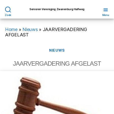
Senioren Vereniging Zwanenburg Halfweg
Zoek
Menu
Home
»
Nieuws
»
JAARVERGADERING
AFGELAST
Categorieën
NIEUWS
JAARVERGADERING AFGELAST