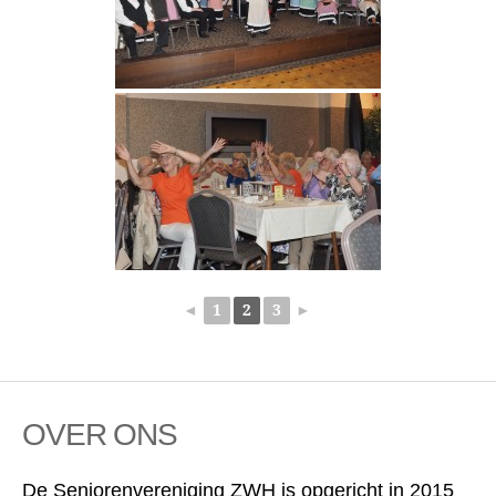
◄
1
2
3
►
OVER ONS
De Seniorenvereniging ZWH is opgericht in 2015