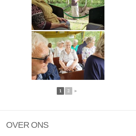
1
2
►
OVER ONS